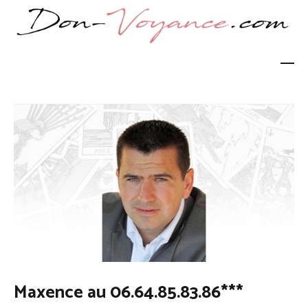
Aller
au
contenu
don-voyance.com
Les plus grand médiums rien que pour vous !
Maxence au 06.64.85.83.86***