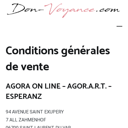
Aller
au
contenu
don-voyance.com
Les plus grand médiums rien que pour vous !
Conditions générales
de vente
AGORA ON LINE – AGOR.A.R.T. –
ESPERANZ
94 AVENUE SAINT EXUPERY
7 ALL ZAHMENHOF
06700 SAINT LAURENT DU VAR